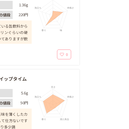
1.36g
泡立ち
本格さ
220円
の値段
ている缶飲料から
香り
味
プリンぐらいの硬
いてありますが飲
0
 ホイップタイム
甘さ
5.6g
泡立ち
本格さ
50円
の値段
の苦味を薄くしたカ
香り
溶け具合
して仕方ないです
より多少調