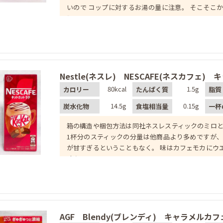
いので コップに対するお湯の量に注意。 そこそこか
調
Nestle(ネスレ) NESCAFE(ネスカフェ)
80kcal
1.5g
カロリー
たんぱく質
脂質
14.5g
0.15g
炭水化物
食塩相当量
一杯
箱の構造や梱包方法は同社ネスレスティックのミロと
1杯分のスティックの分量は他商品より多めですが、
が甘すぎるということもなく。 味はカフェモカにウ
味を足
AGF Blendy(ブレンディ) キャラメルカ