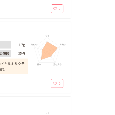
2
甘さ
1.7g
泡立ち
本格さ
35円
の値段
ロイヤルミルクテ
香り
溶け具合
格的。
0
甘さ