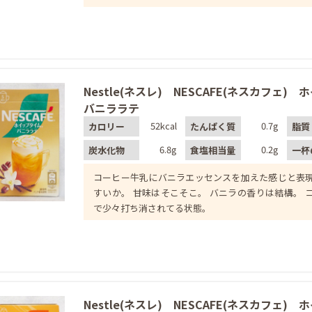
Nestle(ネスレ) NESCAFE(ネスカフェ)
バニララテ
52kcal
0.7g
カロリー
たんぱく質
脂質
6.8g
0.2g
炭水化物
食塩相当量
一杯
コーヒー牛乳にバニラエッセンスを加えた感じと表
すいか。 甘味はそこそこ。 バニラの香りは結構。 
で少々打ち消されてる状態。
Nestle(ネスレ) NESCAFE(ネスカフェ)