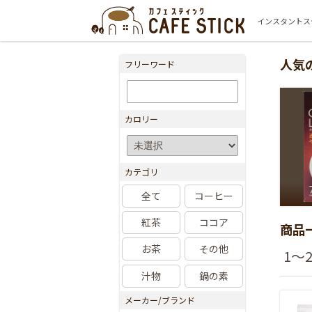
インスタントス
人気
フリーワード
カロリー
カテゴリ
全て
コーヒー
紅茶
ココア
商品
お茶
その他
1～2
汁物
鍋の素
メーカー/ブランド