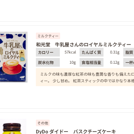
ミルクティー
和光堂 牛乳屋さんのロイヤルミルクティー
57kcal
0.31g
カロリー
たんぱく質
脂質
10g
0.12g
炭水化物
食塩相当量
一杯
ミルクの味も濃厚な紅茶の味も豊潤な香りも備えた
ィー。 少し甘め。 紅茶スティックの中ではかなり本
その他
DyDo ダイドー バスクチーズケーキ