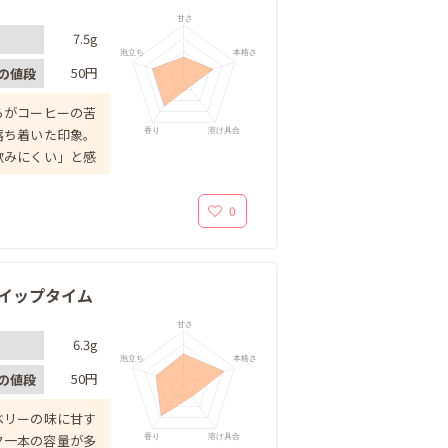
甘さ
7.5g
泡立ち
本格さ
50円
の値段
らがコーヒーの苦
香り
溶け具合
落ち着いた印象。
飲みにくい」と感
0
 ホイップタイム
甘さ
6.3g
泡立ち
本格さ
50円
の値段
ベリーの味に甘す
香り
溶け具合
ク一本の容量が多