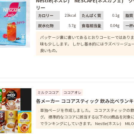
Nestle(ネスレ) NESCAFE(ネスカフェ) 
リー
23kcal
0.1g
カロリー
たんぱく質
脂質
5.7g
0.04g
炭水化物
食塩相当量
一杯
パッケージ裏に書いてあるとおりコーヒーではありま
味も少しします。 しかし基本的にはラズベリージュ
良いもの。
ミルクココア
ココアオレ
各メーカー ココアスティック 飲み比べラン
単独ページを作成しました。 ココアスティックの
グ。 標準的なココアに該当する以下の10商品を対象に
でランキングにしていきます。 Nestle(ネスレ) MILO