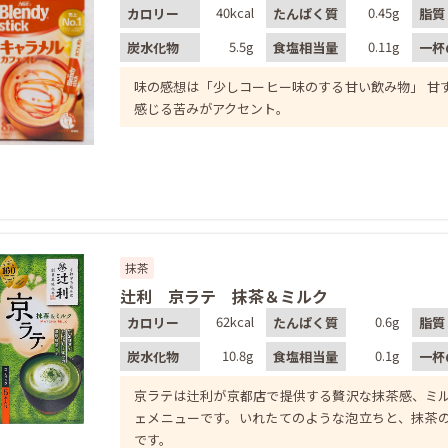
40kcal
0.45g
カロリー
たんぱく質
脂質
5.5g
0.11g
炭水化物
食塩相当量
一杯
味の感想は「少しコーヒー味のする甘い飲み物」 甘
感じる苦みがアクセント。
抹茶
辻利 京ラテ 抹茶＆ミルク
62kcal
0.6g
カロリー
たんぱく質
脂質
10.8g
0.1g
炭水化物
食塩相当量
一杯
京ラテは辻利が京都店で提供する贅沢な抹茶感、ミ
ェメニューです。いれたてのような泡立ちと、抹茶
です。