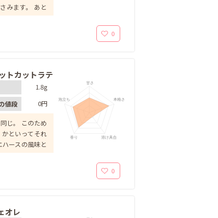
さみます。 あと
0
 キットカットラテ
甘さ
1.8g
泡立ち
本格さ
0円
の値段
同じ。 このため
 かといってそれ
香り
溶け具合
エハースの風味と
0
フェオレ