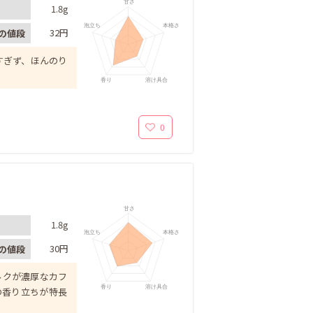
甘さ
1.8g
泡立ち
本格さ
32円
の値段
すぎず、ほんのり
香り
溶け具合
0
甘さ
1.8g
泡立ち
本格さ
30円
の値段
ルクが濃厚なカフ
香り
溶け具合
の香り立ちが特長