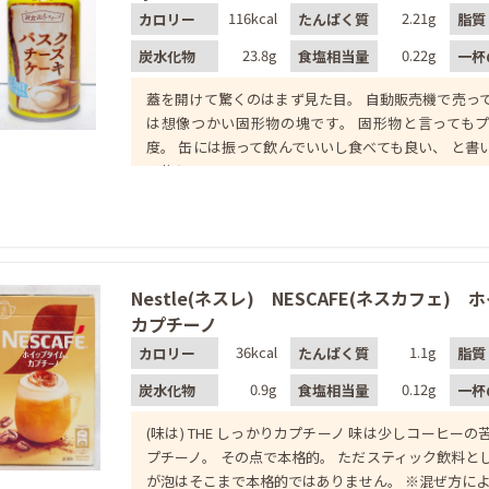
116kcal
2.21g
カロリー
たんぱく質
脂質
23.8g
0.22g
炭水化物
食塩相当量
一杯
蓋を開けて驚くのはまず見た目。 自動販売機で売っ
は想像つかい固形物の塊です。 固形物と言っても
度。 缶には振って飲んでいいし食べても良い、 と書
み物と
Nestle(ネスレ) NESCAFE(ネスカフェ)
カプチーノ
36kcal
1.1g
カロリー
たんぱく質
脂質
0.9g
0.12g
炭水化物
食塩相当量
一杯
(味は) THE しっかりカプチーノ 味は少しコーヒー
プチーノ。 その点で本格的。 ただスティック飲料と
が泡はそこまで本格的ではありません。 ※混ぜ方に