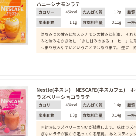
ハニーシナモンラテ
45kcal
1.2g
カロリー
たんぱく質
脂質
1.1g
0.11g
炭水化物
食塩相当量
一杯
はちみつの甘みに加えシナモンの甘みと刺激、 それ
みと渋みをかき消し 「少し甘みのあるコーヒー」に
つまり飲みやすいということではあります。 逆に「
じる
Nestle(ネスレ) NESCAFE(ネスカフェ)
ラズベリーショコララテ
43kcal
1.4g
カロリー
たんぱく質
脂質
1.3g
0.14g
炭水化物
食塩相当量
一杯
開封時にラズベリーの匂いが結構します。 味はラズ
ぎないラテが後から追ってくる感覚。 あとスティッ