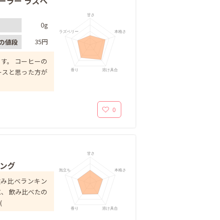
クーラー ラズベ
甘さ
0g
ラズベリー
本格さ
35円
の値段
す。 コーヒーの
香り
溶け具合
ースと思った方が
0
甘さ
キング
泡立ち
本格さ
飲み比べランキン
、 飲み比べたの
(
香り
溶け具合