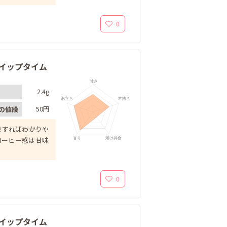
0
 ホイップタイム
甘さ
2.4g
泡立ち
本格さ
50円
の値段
現すればわかりや
香り
溶け具合
コーヒー感は甘味
0
 ホイップタイム